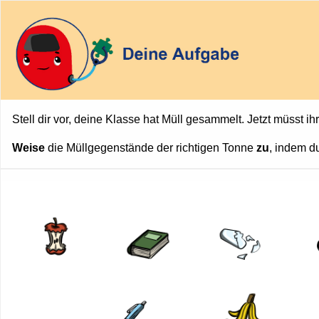
Stell dir vor, deine Klasse hat Müll gesammelt. Jetzt müsst i
Weise
die Müllgegenstände der richtigen Tonne
zu
, indem du
Ziehbares
Ziehbares
Ziehbares
Z
Element
Element
Element
E
1
5
10
1
von
von
von
v
18.
18.
18.
1
Ziehbares
Ziehbares
Element
Element
2