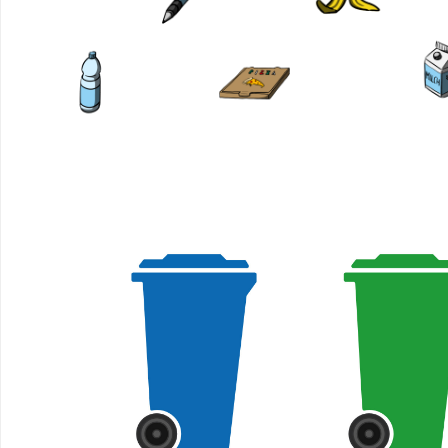
12
von
von
18.
Zieh
18.
Ziehbares
Ziehbares
Elem
Element
Element
18
16
8
von
von
von
18.
18.
18.
Ablagezone
Ablagezone
1
2
von
von
4.
4.
Biomüll
Papier